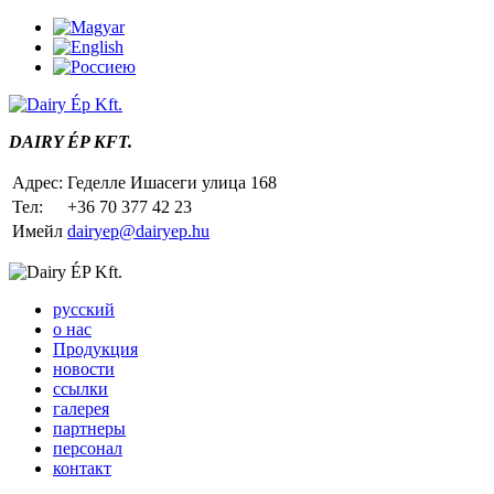
DAIRY ÉP KFT.
Адрес:
Геделле Ишасеги улица 168
Тел:
+36 70 377 42 23
Имейл
dairyep@dairyep.hu
русский
о нас
Продукция
новости
ссылки
галерея
партнеры
персонал
контакт